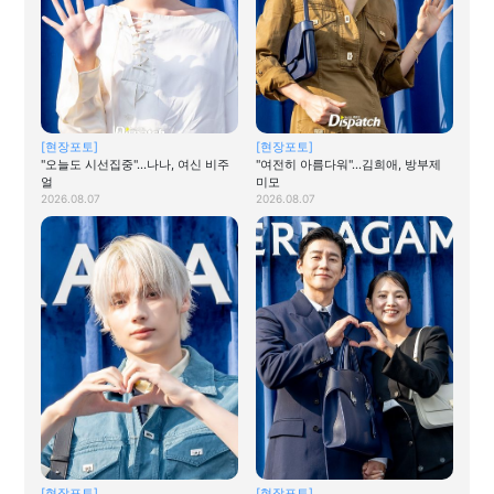
[현장포토]
[현장포토]
"오늘도 시선집중"…나나, 여신 비주
"여전히 아름다워"…김희애, 방부제
얼
미모
2026.08.07
2026.08.07
[현장포토]
[현장포토]