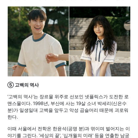
⑤ 고백의 역사
'고백의 역사'는 장르물 위주로 선보인 넷플릭스가 도전한 로
맨스물이다. 1998년, 부산에 사는 19살 소녀 박세리(신은수
분)가 일생일대 고백을 앞두고 악성 곱슬머리 때문에 괴로워
한다.
이때 서울에서 전학온 한윤석(공명 분)과 엮이며 벌어지는 이
야기를 그린다. '세상의 끝', '십개월의 미래' 등을 연출한 남궁