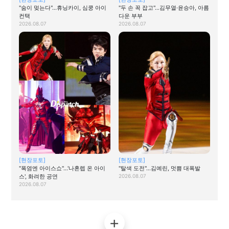
"숨이 멎는다"…휴닝카이, 심쿵 아이
"두 손 꼭 잡고"…김무열·윤승아, 아름
컨택
다운 부부
2026.08.07
2026.08.07
[현장포토]
[현장포토]
"폭염엔 아이스쇼"…'나혼렙 온 아이
"탈색 도전"…김예린, 멋쁨 대폭발
스', 화려한 공연
2026.08.07
2026.08.07