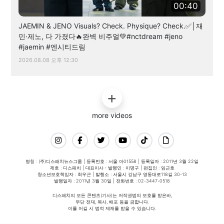
00:40
JAEMIN & JENO Visuals? Check. Physique? Check.✅│재
민·제노, 다 가졌다🔥완벽 비주얼💚#nctdream #jeno
#jaemin #엔시티드림
2026.08.08 오후 12:30
more videos
명칭 : (주)디스패치뉴스그룹 | 등록번호 : 서울 아01558 | 등록일자 : 2011년 3월 22일
제호 : 디스패치 | 대표이사・발행인 : 이명구 | 편집인 : 임근호
청소년보호책임자 : 최우근 | 발행소 : 서울시 강남구 영동대로118길 30-13
발행일자 : 2011년 3월 30일 | 전화번호 : 02-3447-0518
디스패치의 모든 콘텐츠(기사)는 저작권법의 보호를 받은바,
무단 전재, 복사, 배포 등을 금합니다.
이를 어길 시 법적 제재를 받을 수 있습니다.