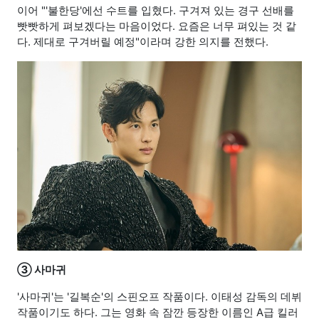
이어 "'불한당'에선 수트를 입혔다. 구겨져 있는 경구 선배를
빳빳하게 펴보겠다는 마음이었다. 요즘은 너무 펴있는 것 같
다. 제대로 구겨버릴 예정"이라며 강한 의지를 전했다.
③ 사마귀
'사마귀'는 '길복순'의 스핀오프 작품이다. 이태성 감독의 데뷔
작품이기도 하다. 그는 영화 속 잠깐 등장한 이름인 A급 킬러