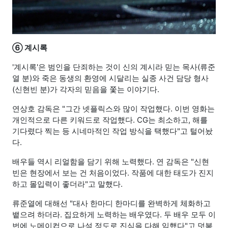
⑥ 계시록
'계시록'은 범인을 단죄하는 것이 신의 계시라 믿는 목사(류준
열 분)와 죽은 동생의 환영에 시달리는 실종 사건 담당 형사
(신현빈 분)가 각자의 믿음을 쫓는 이야기다.
연상호 감독은 "그간 넷플릭스와 많이 작업했다. 이번 영화는
개인적으로 다른 키워드로 작업했다. CG는 최소하고, 해를
기다렸다 찍는 등 시네마적인 작업 방식을 택했다"고 털어놨
다.
배우들 역시 리얼함을 담기 위해 노력했다. 연 감독은 "신현
빈은 현장에서 보는 건 처음이었다. 작품에 대한 태도가 진지
하고 몰입력이 좋더라"고 말했다.
류준열에 대해선 "대사 한마디 한마디를 완벽하게 체화하고
뱉으려 하더라. 집요하게 노력하는 배우였다. 두 배우 모두 이
번에 노메이컵으로 나설 정도로 진심을 다해 임했다"고 덧붙