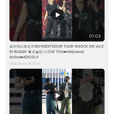
01:03
보이넥스트도어‘BOYNEXTDOOR TOUR ‘KNOCK ON Vol.2’
IN BUSAN’ 🎤오늘만 I LOVE YOU➡️Hollywood
Action➡️ADIOS!🎶
2026.08.08 오후 12:34