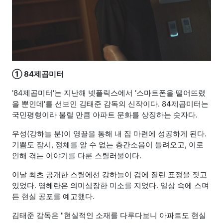
① 84제곱미터
'84제곱미터'는 지난해 넷플릭스에서 '스마트폰을 떨어뜨렸
을 뿐인데'를 선보인 김태준 감독의 신작이다. 84제곱미터는
국민평형이라 불릴 만큼 아파트 문화를 상징하는 숫자다.
우성(강하늘 분)이 영끌을 통해 내 집 마련에 성공하게 된다.
기쁨도 잠시, 정체를 알 수 없는 층간소음이 들려오고, 이로
인해 겪는 이야기를 다룬 스릴러물이다.
이날 최초 공개한 스틸에선 강하늘이 겁에 질린 표정을 짓고
있었다. 염혜란은 의미심장한 미소를 지었다. 일상 속에 스며
든 현실 공포를 예고했다.
김태준 감독은 "현실적인 소재를 다루다보니 아파트도 현실