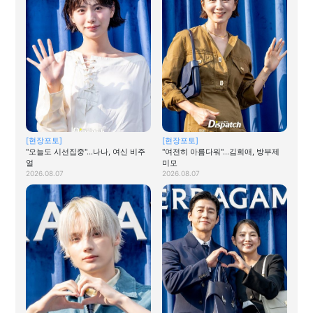
[현장포토]
[현장포토]
"오늘도 시선집중"…나나, 여신 비주
"여전히 아름다워"…김희애, 방부제
얼
미모
2026.08.07
2026.08.07