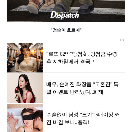
"청순이 흐르네"