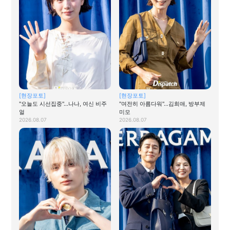
[현장포토]
[현장포토]
"오늘도 시선집중"…나나, 여신 비주
"여전히 아름다워"…김희애, 방부제
얼
미모
2026.08.07
2026.08.07