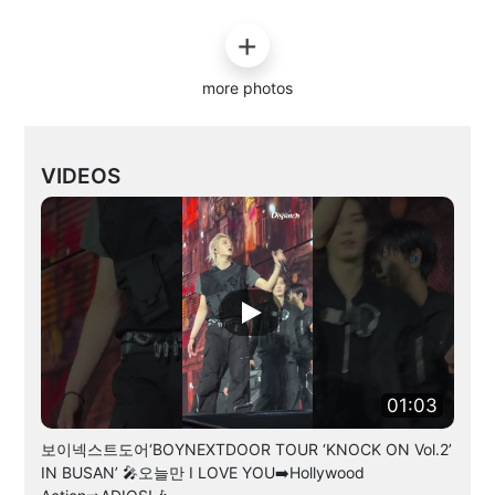
more photos
VIDEOS
01:03
보이넥스트도어‘BOYNEXTDOOR TOUR ‘KNOCK ON Vol.2’
IN BUSAN’ 🎤오늘만 I LOVE YOU➡️Hollywood