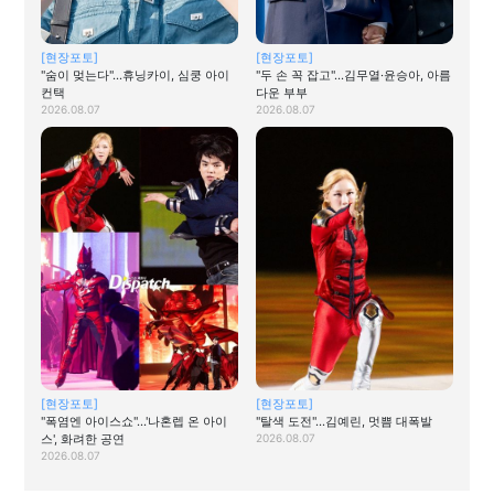
[현장포토]
[현장포토]
"숨이 멎는다"…휴닝카이, 심쿵 아이
"두 손 꼭 잡고"…김무열·윤승아, 아름
컨택
다운 부부
2026.08.07
2026.08.07
[현장포토]
[현장포토]
"폭염엔 아이스쇼"…'나혼렙 온 아이
"탈색 도전"…김예린, 멋쁨 대폭발
스', 화려한 공연
2026.08.07
2026.08.07