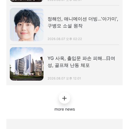
정해인, 애니메이션 더빙…'아가미',
구병모 소설 원작
2026.08.07 오후 02:22
YG 사옥, 출입문 파손 피해…日여
성, 골프채 난동 체포
2026.08.07 오후 12:01
more news