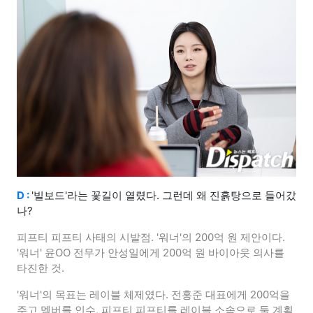
D :
'빌보드'라는 꽃길이 열렸다. 그런데 왜 진흙탕으로 들어갔
나?
피프티 피프티 사태의 시발점. '워너'의 200억 원 제안이다.
'워너' 윤OO 전무가 안성일에게 200억 원 바이아웃 의사를
타진한 것.
'워너'의 목표는 레이블 체제였다. 전홍준 대표에게 200억을
주고 멤버를 인수, 피프티 피프티를 레이블 소속으로 둘 계획