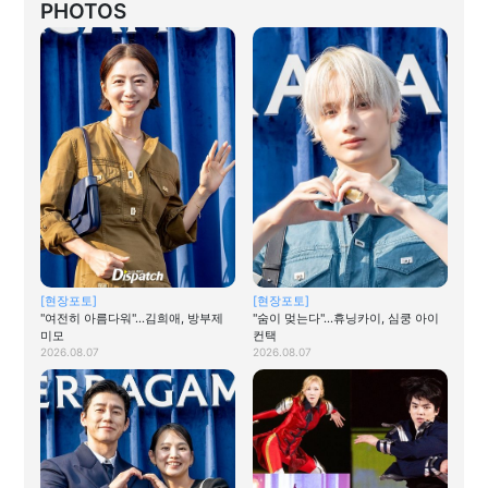
PHOTOS
[현장포토]
[현장포토]
"여전히 아름다워"…김희애, 방부제
"숨이 멎는다"…휴닝카이, 심쿵 아이
미모
컨택
2026.08.07
2026.08.07